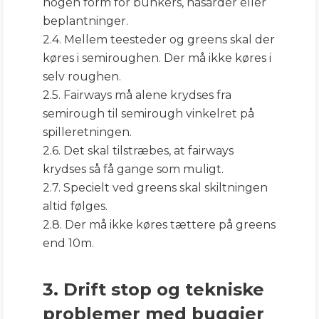
nogen form for bunkers, hasarder eller
beplantninger.
2.4. Mellem teesteder og greens skal der
køres i semiroughen. Der må ikke køres i
selv roughen.
2.5. Fairways må alene krydses fra
semirough til semirough vinkelret på
spilleretningen.
2.6. Det skal tilstræbes, at fairways
krydses så få gange som muligt.
2.7. Specielt ved greens skal skiltningen
altid følges.
2.8. Der må ikke køres tættere på greens
end 10m.
3. Drift stop og tekniske
problemer med buggier