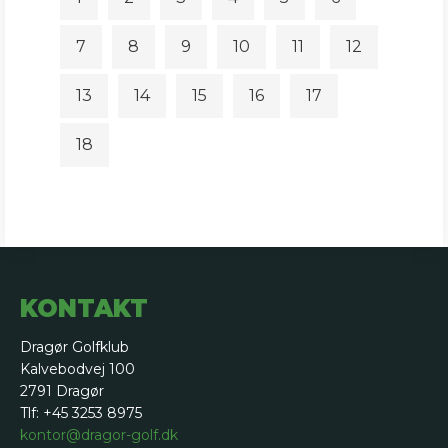
7
8
9
10
11
12
13
14
15
16
17
18
KONTAKT
Dragør Golfklub
Kalvebodvej 100
2791 Dragør
Tlf: +45 3253 8975
kontor@dragor-golf.dk