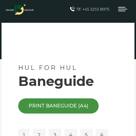
Tlf: +45 3253 8975
HUL FOR HUL
Baneguide
PRINT BANEGUIDE (A4)
1
2
3
4
5
6