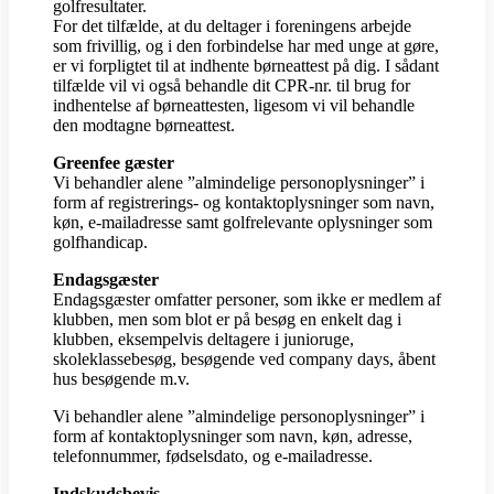
golfresultater.
For det tilfælde, at du deltager i foreningens arbejde
som frivillig, og i den forbindelse har med unge at gøre,
er vi forpligtet til at indhente børneattest på dig. I sådant
tilfælde vil vi også behandle dit CPR-nr. til brug for
indhentelse af børneattesten, ligesom vi vil behandle
den modtagne børneattest.
Greenfee gæster
Vi behandler alene ”almindelige personoplysninger” i
form af registrerings- og kontaktoplysninger som navn,
køn, e-mailadresse samt golfrelevante oplysninger som
golfhandicap.
Endagsgæster
Endagsgæster omfatter personer, som ikke er medlem af
klubben, men som blot er på besøg en enkelt dag i
klubben, eksempelvis deltagere i junioruge,
skoleklassebesøg, besøgende ved company days, åbent
hus besøgende m.v.
Vi behandler alene ”almindelige personoplysninger” i
form af kontaktoplysninger som navn, køn, adresse,
telefonnummer, fødselsdato, og e-mailadresse.
Indskudsbevis