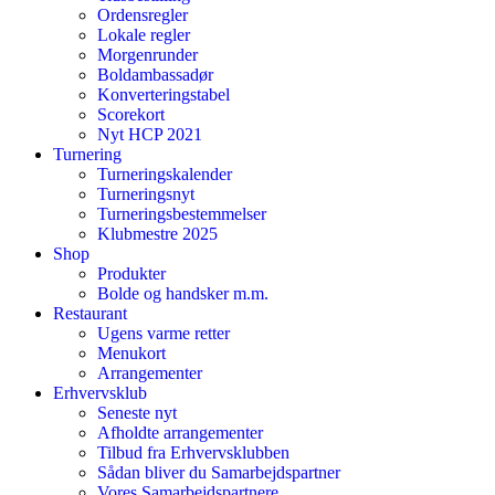
Ordensregler
Lokale regler
Morgenrunder
Boldambassadør
Konverteringstabel
Scorekort
Nyt HCP 2021
Turnering
Turneringskalender
Turneringsnyt
Turneringsbestemmelser
Klubmestre 2025
Shop
Produkter
Bolde og handsker m.m.
Restaurant
Ugens varme retter
Menukort
Arrangementer
Erhvervsklub
Seneste nyt
Afholdte arrangementer
Tilbud fra Erhvervsklubben
Sådan bliver du Samarbejdspartner
Vores Samarbejdspartnere