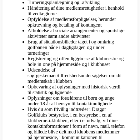
Turneringsplanlægning og -afvikling
Håndtering af dine medlemsrettigheder i henhold
til vedtægterne
Opfyldelse af medlemsforpligtelser, herunder
opkrævning og betaling af kontingent
Afholdelse af sociale arrangementer og sportslige
aktiviteter samt andre aktiviteter
Brug af situationsbilleder taget i og omkring
golfbanen både i dagligdagen og under
turneringer
Registrering og offentliggørelse af klubmestre og
hole-in-one på hjemmeside og i klubhuset
Udsendelse af
spørgeskemaer/tilfredshedsundersøgelser om dit
medlemskab i klubben
Opbevaring af oplysninger med historisk værdi
til statistik og lignende
Oplysninger om forældrene til børn og unge
under 18 år af hensyn til kontaktmulighede.
Hvis du som frivillig indtræder i Dragør
Golfklubs bestyrelse, i en bestyrelse i en af
klubberne-i-klubben, eller i et udvalg, vil dine
kontaktinformationer i form af navn, mail, telefon
og billede blive delt med klubbens medlemmer
på hjemmeside, i kommunikationen til