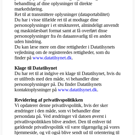
behandling af dine oplysninger til direkte
markedsføring.
Ret til at transmittere oplysninger (dataportabilitet)
Du har i visse tilfælde ret til at modtage dine
personoplysninger i et struktureret, almindeligt anvendt
og maskinlæsbart format samt at få overført disse
personoplysninger fra én dataansvarlig til en anden
uden hindring.
Du kan læse mere om dine rettigheder i Datatilsynets
vejledning om de registreredes rettigheder, som du
finder på
www.datatilsynet.dk
.
Klage til Datatilsynet
Du har ret til at indgive en klage til Datatilsynet, hvis du
er utilfreds med den måde, vi behandler dine
personoplysninger på. Du finder Datatilsynets
kontaktoplysninger på
www.datatilsynet.dk
.
Revidering af privatlivspolitikken
Vi opdaterer denne privatlivspolitik, hvis der sker
ændringer i den måde, som vi behandler dine
persondata på. Ved ændringer vil datoen øverst i
privatlivspolitikken blive ændret. Den til enhver tid
gældende privatlivspolitik vil være tilgængelig på vores
hjemmeside, og vil også blive sendt ud til orientering til