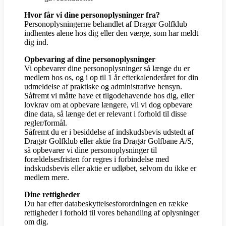
Hvor får vi dine personoplysninger fra?
Personoplysningerne behandlet af Dragør Golfklub
indhentes alene hos dig eller den værge, som har meldt
dig ind.
Opbevaring af dine personoplysninger
Vi opbevarer dine personoplysninger så længe du er
medlem hos os, og i op til 1 år efterkalenderåret for din
udmeldelse af praktiske og administrative hensyn.
Såfremt vi måtte have et tilgodehavende hos dig, eller
lovkrav om at opbevare længere, vil vi dog opbevare
dine data, så længe det er relevant i forhold til disse
regler/formål.
Såfremt du er i besiddelse af indskudsbevis udstedt af
Dragør Golfklub eller aktie fra Dragør Golfbane A/S,
så opbevarer vi dine personoplysninger til
forældelsesfristen for regres i forbindelse med
indskudsbevis eller aktie er udløbet, selvom du ikke er
medlem mere.
Dine rettigheder
Du har efter databeskyttelsesforordningen en række
rettigheder i forhold til vores behandling af oplysninger
om dig.