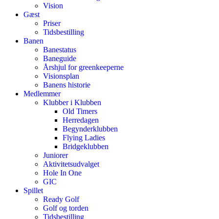
Vision
Gæst
Priser
Tidsbestilling
Banen
Banestatus
Baneguide
Årshjul for greenkeeperne
Visionsplan
Banens historie
Medlemmer
Klubber i Klubben
Old Timers
Herredagen
Begynderklubben
Flying Ladies
Bridgeklubben
Juniorer
Aktivitetsudvalget
Hole In One
GIC
Spillet
Ready Golf
Golf og torden
Tidsbestilling