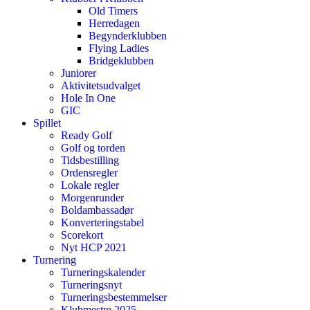
Old Timers
Herredagen
Begynderklubben
Flying Ladies
Bridgeklubben
Juniorer
Aktivitetsudvalget
Hole In One
GIC
Spillet
Ready Golf
Golf og torden
Tidsbestilling
Ordensregler
Lokale regler
Morgenrunder
Boldambassadør
Konverteringstabel
Scorekort
Nyt HCP 2021
Turnering
Turneringskalender
Turneringsnyt
Turneringsbestemmelser
Klubmestre 2025