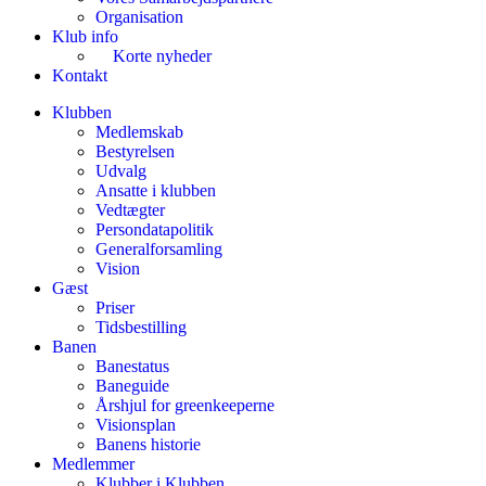
Organisation
Klub info
Korte nyheder
Kontakt
Klubben
Medlemskab
Bestyrelsen
Udvalg
Ansatte i klubben
Vedtægter
Persondatapolitik
Generalforsamling
Vision
Gæst
Priser
Tidsbestilling
Banen
Banestatus
Baneguide
Årshjul for greenkeeperne
Visionsplan
Banens historie
Medlemmer
Klubber i Klubben