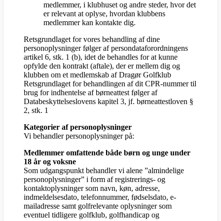
medlemmer, i klubhuset og andre steder, hvor det
er relevant at oplyse, hvordan klubbens
medlemmer kan kontakte dig.
Retsgrundlaget for vores behandling af dine
personoplysninger følger af persondataforordningens
artikel 6, stk. 1 (b), idet de behandles for at kunne
opfylde den kontrakt (aftale), der er mellem dig og
klubben om et medlemskab af Dragør Golfklub
Retsgrundlaget for behandlingen af dit CPR-nummer til
brug for indhentelse af børneattest følger af
Databeskyttelseslovens kapitel 3, jf. børneattestloven §
2, stk. 1
Kategorier af personoplysninger
Vi behandler personoplysninger på:
Medlemmer omfattende både børn og unge under
18 år og voksne
Som udgangspunkt behandler vi alene ”almindelige
personoplysninger” i form af registrerings- og
kontaktoplysninger som navn, køn, adresse,
indmeldelsesdato, telefonnummer, fødselsdato, e-
mailadresse samt golfrelevante oplysninger som
eventuel tidligere golfklub, golfhandicap og