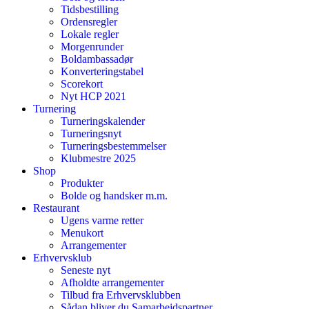
Tidsbestilling
Ordensregler
Lokale regler
Morgenrunder
Boldambassadør
Konverteringstabel
Scorekort
Nyt HCP 2021
Turnering
Turneringskalender
Turneringsnyt
Turneringsbestemmelser
Klubmestre 2025
Shop
Produkter
Bolde og handsker m.m.
Restaurant
Ugens varme retter
Menukort
Arrangementer
Erhvervsklub
Seneste nyt
Afholdte arrangementer
Tilbud fra Erhvervsklubben
Sådan bliver du Samarbejdspartner