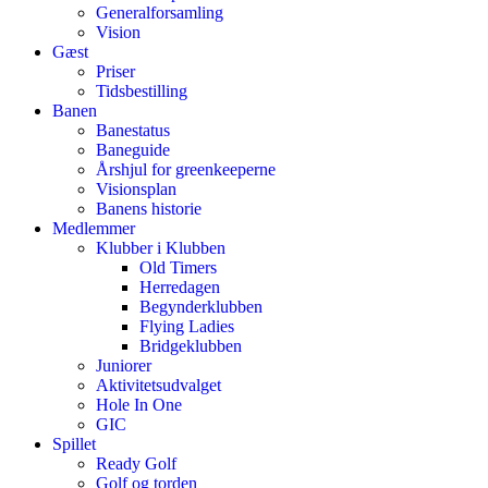
Generalforsamling
Vision
Gæst
Priser
Tidsbestilling
Banen
Banestatus
Baneguide
Årshjul for greenkeeperne
Visionsplan
Banens historie
Medlemmer
Klubber i Klubben
Old Timers
Herredagen
Begynderklubben
Flying Ladies
Bridgeklubben
Juniorer
Aktivitetsudvalget
Hole In One
GIC
Spillet
Ready Golf
Golf og torden