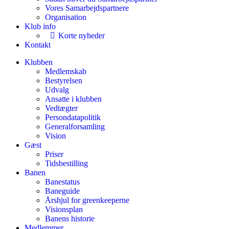
Vores Samarbejdspartnere
Organisation
Klub info
Korte nyheder
Kontakt
Klubben
Medlemskab
Bestyrelsen
Udvalg
Ansatte i klubben
Vedtægter
Persondatapolitik
Generalforsamling
Vision
Gæst
Priser
Tidsbestilling
Banen
Banestatus
Baneguide
Årshjul for greenkeeperne
Visionsplan
Banens historie
Medlemmer