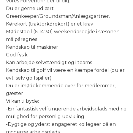
Vores Forventninger til dig.
Du er gerne udlært
Greenkeeper/Groundsman/Anlægsgartner.
Kørekort (traktorkørekort) er et krav
Mødestabil (6-14:30) weekendarbejde i sæsonen
må påregnes
Kendskab til maskiner
God fysik
Kan arbejde selvstændigt og i teams
Kendskab til golf vil være en kæmpe fordel (du er
evt. selv golfspiller)
Du er imødekommende over for medlemmer,
gæster
Vi kan tilbyde:
-En fantastisk velfungerende arbejdsplads med rig
mulighed for personlig udvikling
-Dygtige og yderst engageret kollegaer på en
moderne arbejdsplads