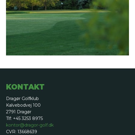
KONTAKT
Dragør Golfklub
Kalvebodvej 100
2791 Dragør
Tlf: +45 3253 8975
kontor@dragor-golf.dk
CVR: 13668639