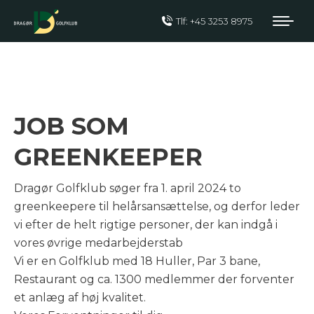
Tlf: +45 3253 8975
VI SØGER
GREENKEEPER I DG
JOB SOM
GREENKEEPER
Dragør Golfklub søger fra 1. april 2024 to
greenkeepere til helårsansættelse, og derfor leder
vi efter de helt rigtige personer, der kan indgå i
vores øvrige medarbejderstab
Vi er en Golfklub med 18 Huller, Par 3 bane,
Restaurant og ca. 1300 medlemmer der forventer
et anlæg af høj kvalitet.