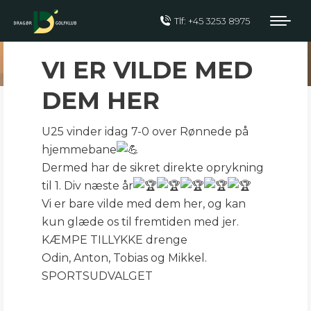
Tlf: +45 3253 8975
U25 I 1 DIVISION
VI ER VILDE MED
DEM HER
U25 vinder idag 7-0 over Rønnede på
hjemmebane
Dermed har de sikret direkte oprykning
til 1. Div næste år
Vi er bare vilde med dem her, og kan
kun glæde os til fremtiden med jer.
KÆMPE TILLYKKE drenge
Odin, Anton, Tobias og Mikkel.
SPORTSUDVALGET