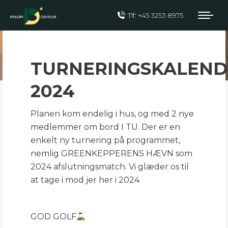
Tlf: +45 3253 8975
TURNERINGSPLAN
2024
TURNERINGSKALEND
2024
Planen kom endelig i hus, og med 2 nye
medlemmer om bord I TU. Der er en
enkelt ny turnering på programmet,
nemlig GREENKEPPERENS HÆVN som
2024 afslutningsmatch. Vi glæder os til
at tage i mod jer her i 2024
GOD GOLF