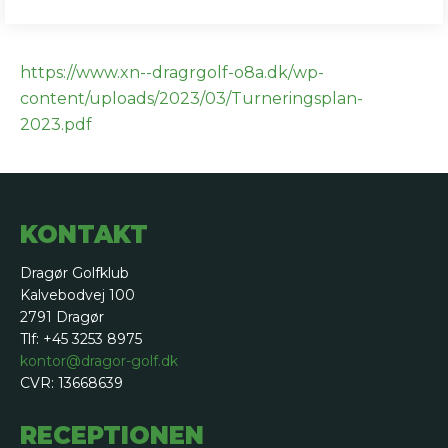
https://www.xn--dragrgolf-o8a.dk/wp-
content/uploads/2023/03/Turneringsplan-
2023.pdf
KONTAKT
Dragør Golfklub
Kalvebodvej 100
2791 Dragør
Tlf: +45 3253 8975
kontor@dragor-golf.dk
CVR: 13668639
RECEPTIONEN