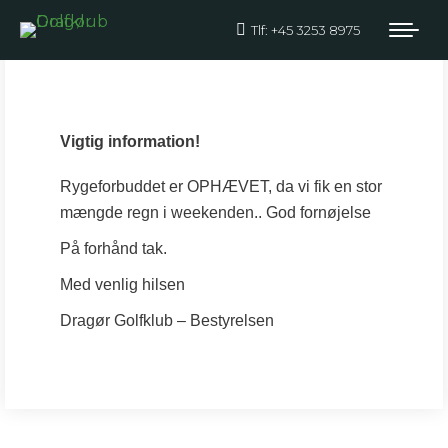
Tlf: +45 3253 8975
RYGEFORBUD
OPHÆVET
Vigtig information!
Rygeforbuddet er OPHÆVET, da vi fik en stor
mængde regn i weekenden.. God fornøjelse
På forhånd tak.
Med venlig hilsen
Dragør Golfklub – Bestyrelsen