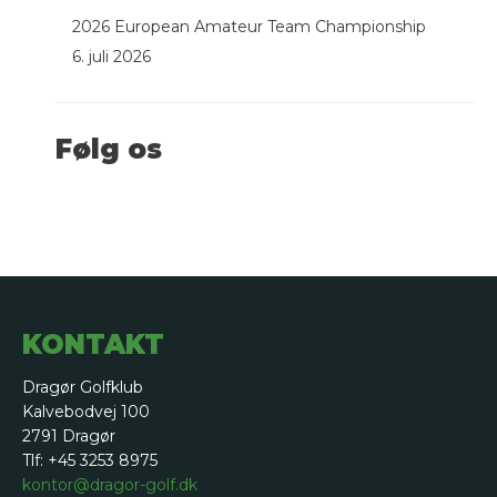
2026 European Amateur Team Championship
6. juli 2026
Følg os
KONTAKT
Dragør Golfklub
Kalvebodvej 100
2791 Dragør
Tlf: +45 3253 8975
kontor@dragor-golf.dk