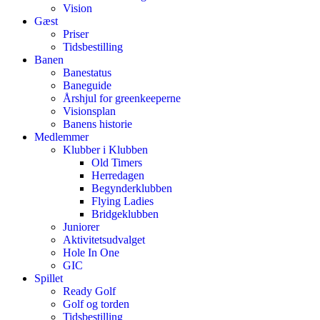
Vision
Gæst
Priser
Tidsbestilling
Banen
Banestatus
Baneguide
Årshjul for greenkeeperne
Visionsplan
Banens historie
Medlemmer
Klubber i Klubben
Old Timers
Herredagen
Begynderklubben
Flying Ladies
Bridgeklubben
Juniorer
Aktivitetsudvalget
Hole In One
GIC
Spillet
Ready Golf
Golf og torden
Tidsbestilling