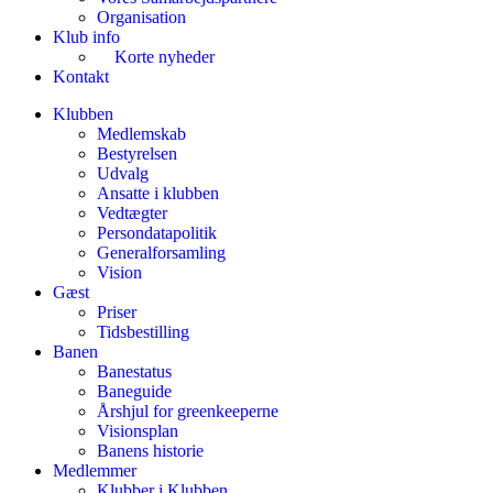
Organisation
Klub info
Korte nyheder
Kontakt
Klubben
Medlemskab
Bestyrelsen
Udvalg
Ansatte i klubben
Vedtægter
Persondatapolitik
Generalforsamling
Vision
Gæst
Priser
Tidsbestilling
Banen
Banestatus
Baneguide
Årshjul for greenkeeperne
Visionsplan
Banens historie
Medlemmer
Klubber i Klubben