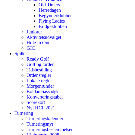
Old Timers
Herredagen
Begynderklubben
Flying Ladies
Bridgeklubben
Juniorer
Aktivitetsudvalget
Hole In One
GIC
Spillet
Ready Golf
Golf og torden
Tidsbestilling
Ordensregler
Lokale regler
Morgenrunder
Boldambassadør
Konverteringstabel
Scorekort
Nyt HCP 2021
Turnering
Turneringskalender
Turneringsnyt
Turneringsbestemmelser
Klubmestre 2025