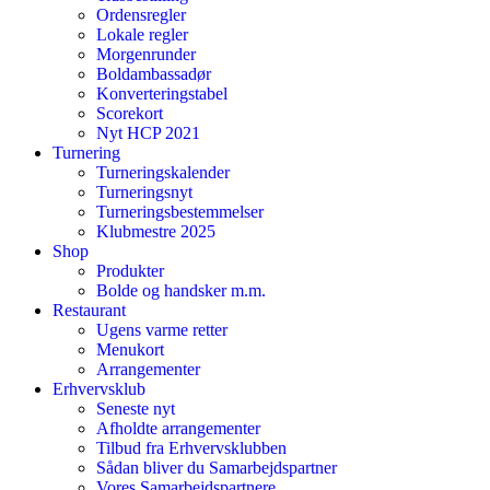
Ordensregler
Lokale regler
Morgenrunder
Boldambassadør
Konverteringstabel
Scorekort
Nyt HCP 2021
Turnering
Turneringskalender
Turneringsnyt
Turneringsbestemmelser
Klubmestre 2025
Shop
Produkter
Bolde og handsker m.m.
Restaurant
Ugens varme retter
Menukort
Arrangementer
Erhvervsklub
Seneste nyt
Afholdte arrangementer
Tilbud fra Erhvervsklubben
Sådan bliver du Samarbejdspartner
Vores Samarbejdspartnere