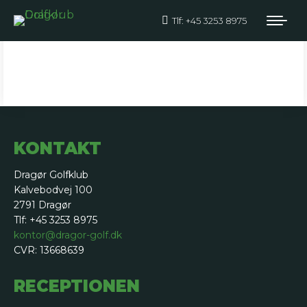
Tlf: +45 3253 8975
RIGTIG GOD PÅSKE
KONTAKT
Dragør Golfklub
Kalvebodvej 100
2791 Dragør
Tlf: +45 3253 8975
kontor@dragor-golf.dk
CVR: 13668639
RECEPTIONEN