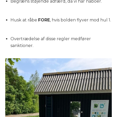
Begræns støjende adfærd, da vi har naboer.
Husk at råbe
FORE
, hvis bolden flyver mod hul 1.
Overtrædelse af disse regler medfører
sanktioner.