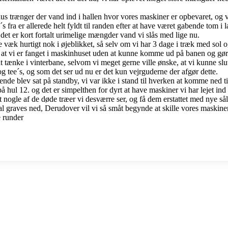
s trænger der vand ind i hallen hvor vores maskiner er opbevaret, og v
s fra er allerede helt fyldt til randen efter at have været gabende tom i 
, det er kort fortalt urimelige mængder vand vi slås med lige nu.
k hurtigt nok i øjeblikket, så selv om vi har 3 dage i træk med sol og
os at vi er fanget i maskinhuset uden at kunne komme ud på banen og gøre 
tænke i vinterbane, selvom vi meget gerne ville ønske, at vi kunne slutt
 tee´s, og som det ser ud nu er det kun vejrguderne der afgør dette.
ående blev sat på standby, vi var ikke i stand til hverken at komme ned 
ul 12. og det er simpelthen for dyrt at have maskiner vi har lejet ind til 
 nogle af de døde træer vi desværre ser, og få dem erstattet med nye såled
kal graves ned, Derudover vil vi så småt begynde at skille vores maskine
e runder