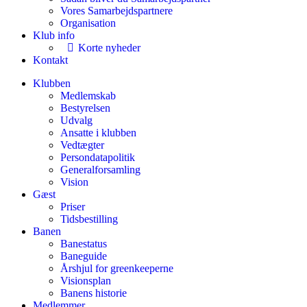
Vores Samarbejdspartnere
Organisation
Klub info
Korte nyheder
Kontakt
Klubben
Medlemskab
Bestyrelsen
Udvalg
Ansatte i klubben
Vedtægter
Persondatapolitik
Generalforsamling
Vision
Gæst
Priser
Tidsbestilling
Banen
Banestatus
Baneguide
Årshjul for greenkeeperne
Visionsplan
Banens historie
Medlemmer