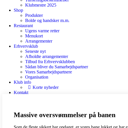
Klubmestre 2025
Shop
Produkter
Bolde og handsker m.m.
Restaurant
Ugens varme retter
Menukort
Arrangementer
Erhvervsklub
Seneste nyt
Afholdte arrangementer
Tilbud fra Erhvervsklubben
Sådan bliver du Samarbejdspartner
Vores Samarbejdspartnere
Organisation
Klub info
Korte nyheder
Kontakt
Massive oversvømmelser på banen
Som de fleste sikkert har opdaget, er vores bane lukket og har 