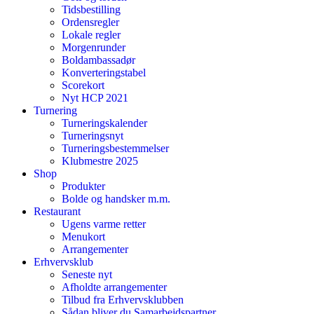
Tidsbestilling
Ordensregler
Lokale regler
Morgenrunder
Boldambassadør
Konverteringstabel
Scorekort
Nyt HCP 2021
Turnering
Turneringskalender
Turneringsnyt
Turneringsbestemmelser
Klubmestre 2025
Shop
Produkter
Bolde og handsker m.m.
Restaurant
Ugens varme retter
Menukort
Arrangementer
Erhvervsklub
Seneste nyt
Afholdte arrangementer
Tilbud fra Erhvervsklubben
Sådan bliver du Samarbejdspartner