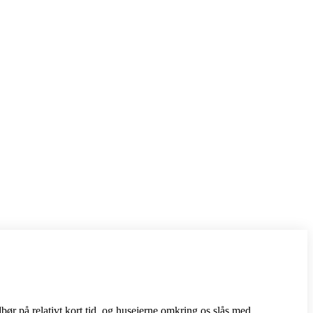
bør på relativt kort tid, og husejerne omkring os slås med