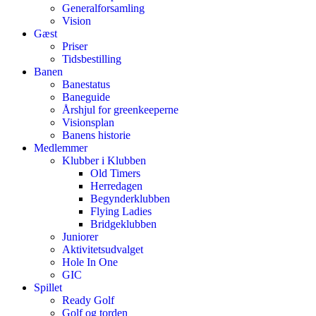
Generalforsamling
Vision
Gæst
Priser
Tidsbestilling
Banen
Banestatus
Baneguide
Årshjul for greenkeeperne
Visionsplan
Banens historie
Medlemmer
Klubber i Klubben
Old Timers
Herredagen
Begynderklubben
Flying Ladies
Bridgeklubben
Juniorer
Aktivitetsudvalget
Hole In One
GIC
Spillet
Ready Golf
Golf og torden