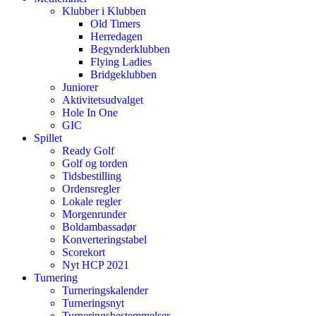
Klubber i Klubben
Old Timers
Herredagen
Begynderklubben
Flying Ladies
Bridgeklubben
Juniorer
Aktivitetsudvalget
Hole In One
GIC
Spillet
Ready Golf
Golf og torden
Tidsbestilling
Ordensregler
Lokale regler
Morgenrunder
Boldambassadør
Konverteringstabel
Scorekort
Nyt HCP 2021
Turnering
Turneringskalender
Turneringsnyt
Turneringsbestemmelser