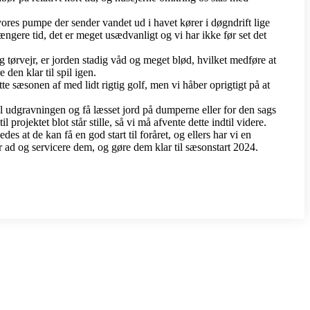
ores pumpe der sender vandet ud i havet kører i døgndrift lige
længere tid, det er meget usædvanligt og vi har ikke før set det
 tørvejr, er jorden stadig våd og meget blød, hvilket medføre at
den klar til spil igen.
e sæsonen af med lidt rigtig golf, men vi håber oprigtigt på at
til udgravningen og få læsset jord på dumperne eller for den sags
projektet blot står stille, så vi må afvente dette indtil videre.
es at de kan få en god start til foråret, og ellers har vi en
r ad og servicere dem, og gøre dem klar til sæsonstart 2024.