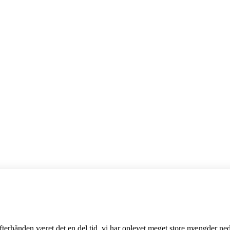
efterhånden været det en del tid, vi har oplevet meget store mængder ned