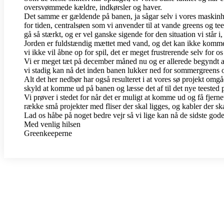
oversvømmede kældre, indkørsler og haver.
Det samme er gældende på banen, ja sågar selv i vores maskinhu
for tiden, centralsøen som vi anvender til at vande greens og tee´
gå så stærkt, og er vel ganske sigende for den situation vi står i
Jorden er fuldstændig mættet med vand, og det kan ikke komme væ
vi ikke vil åbne op for spil, det er meget frustrerende selv for 
Vi er meget tæt på december måned nu og er allerede begyndt at 
vi stadig kan nå det inden banen lukker ned for sommergreens og
Alt det her nedbør har også resulteret i at vores sø projekt omg
skyld at komme ud på banen og læsse det af til det nye teested på h
Vi prøver i stedet for når det er muligt at komme ud og få fjernet
række små projekter med fliser der skal ligges, og kabler der s
Lad os håbe på noget bedre vejr så vi lige kan nå de sidste god
Med venlig hilsen
Greenkeeperne