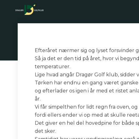
Efteråret nærmer sig og lyset forsvinder 
Så ja det er den tid på året, hvor vi begy
temperaturer.
Lige hvad angår Dragør Golf klub, sidder v
Tørken har endnu en gang været ganske u
og efterlader os igen i år med et ristet a
år.
Vi får simpelthen for lidt regn fra oven, 
fordi ellers ender vi op med at skulle reet
Det giver en hel del hovedpine for både spi
det sker.