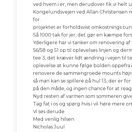
ved hvem i er, men derudover fik vi helt 
Kongelundsvejen ved Allan Christensen m
for.
projektet er forholdsvist omkostnings tung
Så 1000 tak for jer, det gør en kæmpe fors
Yderligere har vi tanker om renovering af
56/58 og 51 op til oplevelses linjen og de
tee 3, det kræver lidt ændring i vejen til 
oplevelse at kunne følge bolden oppefra i
renovere de sammengroede mounts højre f
så man kan se spillere på hul 13, der er f
på den måde, og ingen chance for at reag
Nyd resten af varmen som sommeren giver o
Tag fat i os og spørg hvis i vil høre mere 
Vi ses derude
Med venlig hilsen
Nicholas Juul