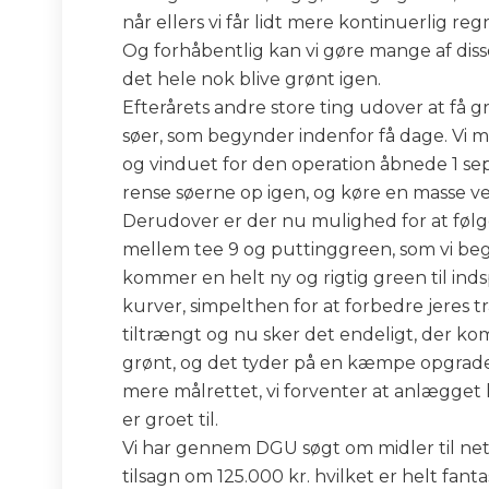
når ellers vi får lidt mere kontinuerlig reg
Og forhåbentlig kan vi gøre mange af disse
det hele nok blive grønt igen.
Efterårets andre store ting udover at få 
søer, som begynder indenfor få dage. Vi ma
og vinduet for den operation åbnede 1 sep.
rense søerne op igen, og køre en masse v
Derudover er der nu mulighed for at følg
mellem tee 9 og puttinggreen, som vi begy
kommer en helt ny og rigtig green til in
kurver, simpelthen for at forbedre jeres
tiltrængt og nu sker det endeligt, der ko
grønt, og det tyder på en kæmpe opgrader
mere målrettet, vi forventer at anlægget
er groet til.
Vi har gennem DGU søgt om midler til net
tilsagn om 125.000 kr. hvilket er helt fantas