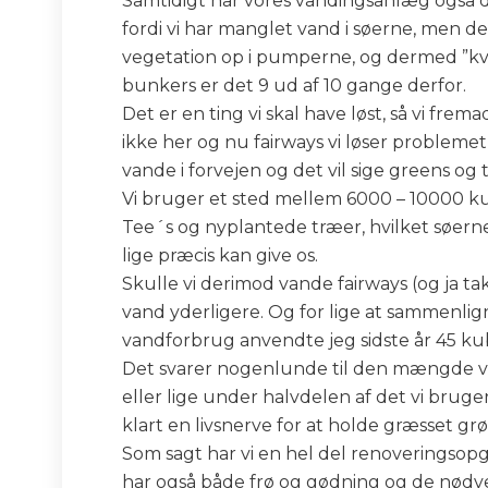
Samtidigt har vores vandingsanlæg også d
fordi vi har manglet vand i søerne, men der
vegetation op i pumperne, og dermed ”kvæl
bunkers er det 9 ud af 10 gange derfor.
Det er en ting vi skal have løst, så vi fre
ikke her og nu fairways vi løser problem
vande i forvejen og det vil sige greens og 
Vi bruger et sted mellem 6000 – 10000 ku
Tee´s og nyplantede træer, hvilket søerne 
lige præcis kan give os.
Skulle vi derimod vande fairways (og ja ta
vand yderligere. Og for lige at sammenli
vandforbrug anvendte jeg sidste år 45 ku
Det svarer nogenlunde til den mængde vi
eller lige under halvdelen af det vi brug
klart en livsnerve for at holde græsset grø
Som sagt har vi en hel del renoveringsopg
har også både frø og gødning og de nødve