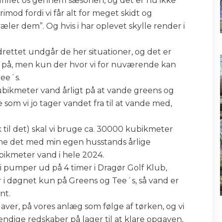
rillet os gennem sæsonen, og det er nu ikke
imod fordi vi får alt for meget skidt og
er dem”. Og hvis i har oplevet skylle render i
madrettet undgår de her situationer, og det er
et på, men kun der hvor vi for nuværende kan
tee´s.
bikmeter vand årligt på at vande greens og
som vi jo tager vandet fra til at vande med,
k til det) skal vi bruge ca. 30000 kubikmeter
gne det med min egen husstands årlige
bikmeter vand i hele 2024.
 pumper ud på 4 timer i Dragør Golf Klub,
er i døgnet kun på Greens og Tee´s, så vand er
nt.
aver, på vores anlæg som følge af tørken, og vi
ndige redskaber på lager til at klare opgaven,