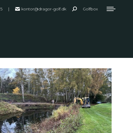
75
|
kontor@dragor-golf.dk
Golfbox
Search: