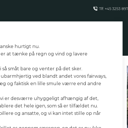
Tlf: +45 3253 89
ganske hurtigt nu.
nder at tænke på regn og vind og lavere
i så småt bare og venter på det sker.
barmhjertig ved blandt andet vores fairways,
nlæg og faktisk en lille smule værre end andre
og vi er desværre uhyggeligt afhængig af det,
ablere det hele igen, som så er tilfældet nu.
llere og ansatte, og vi kan intet stille op når