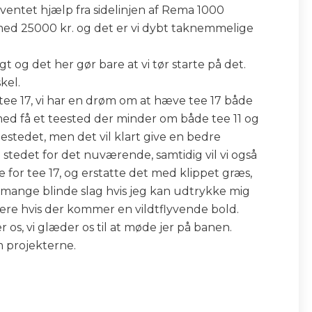
uventet hjælp fra sidelinjen af Rema 1000
ed 25000 kr. og det er vi dybt taknemmelige
t og det her gør bare at vi tør starte på det.
kel.
 tee 17, vi har en drøm om at hæve tee 17 både
rmed få et teested der minder om både tee 11 og
teestedet, men det vil klart give en bedre
 stedet for det nuværende, samtidig vil vi også
or tee 17, og erstatte det med klippet græs,
or mange blinde slag hvis jeg kan udtrykke mig
ere hvis der kommer en vildtflyvende bold.
s, vi glæder os til at møde jer på banen.
om projekterne.