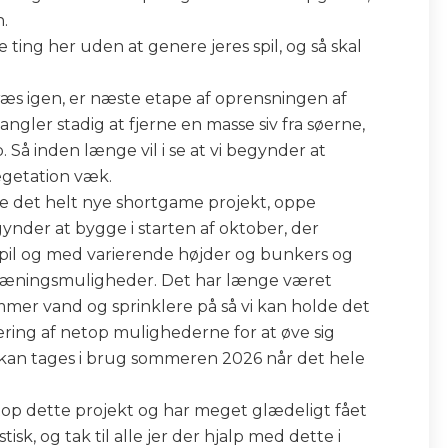
n.
 ting her uden at genere jeres spil, og så skal
græs igen, er næste etape af oprensningen af
ngler stadig at fjerne en masse siv fra søerne,
 Så inden længe vil i se at vi begynder at
egetation væk.
e det helt nye shortgame projekt, oppe
nder at bygge i starten af oktober, der
dspil og med varierende højder og bunkers og
 træningsmuligheder. Det har længe været
mmer vand og sprinklere på så vi kan holde det
ing af netop mulighederne for at øve sig
 kan tages i brug sommeren 2026 når det hele
op dette projekt og har meget glædeligt fået
tisk, og tak til alle jer der hjalp med dette i