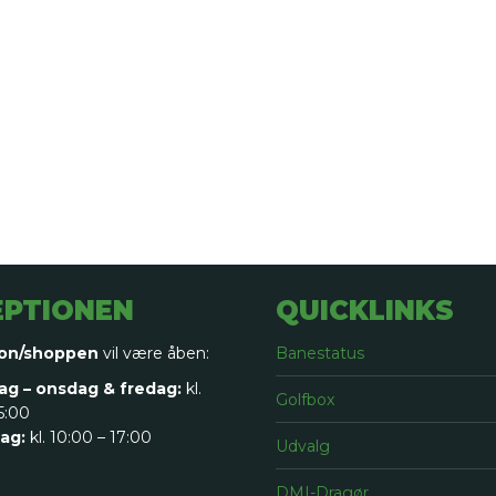
EPTIONEN
QUICKLINKS
on/shoppen
vil være åben:
Banestatus
g – onsdag & fredag:
kl.
Golfbox
5:00
ag:
kl. 10:00 – 17:00
Udvalg
DMI-Dragør