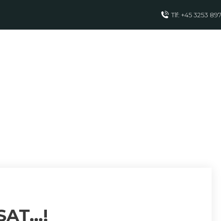
Tlf: +45 3253 89
IGT UDSAT…!
SAT…!