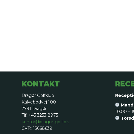
KONTAKT
REC
Dragør Golfklub
Recepti
Kalvebodvej 100
Manda
2791 Dragør
10:00 – 1
Tlf: +45 3253 8975
Torsd
kontor@dragor-golf.dk
CVR: 13668639