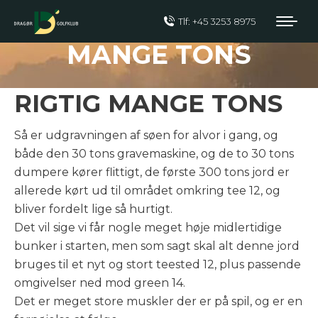
Tlf: +45 3253 8975
MANGE TONS
RIGTIG MANGE TONS
Så er udgravningen af søen for alvor i gang, og
både den 30 tons gravemaskine, og de to 30 tons
dumpere kører flittigt, de første 300 tons jord er
allerede kørt ud til området omkring tee 12, og
bliver fordelt lige så hurtigt.
Det vil sige vi får nogle meget høje midlertidige
bunker i starten, men som sagt skal alt denne jord
bruges til et nyt og stort teested 12, plus passende
omgivelser ned mod green 14.
Det er meget store muskler der er på spil, og er en