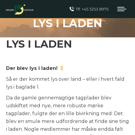
Tlf: +45 3253 8975
LYS I LADEN
LYS I LADEN
Der blev lys i laden!
Så er der kommet lys over land – eller i hvert fald
lys i baglade 1.
Da de gamle gennemsigtige tagplader blev
udskiftet med nye, mere robuste mørke
tagplader, fulgte der en lille bivirkning med: Det
blev en smule mere udfordrende at finde sine ting
i laden. Nogle medlemmer har måske endda følt