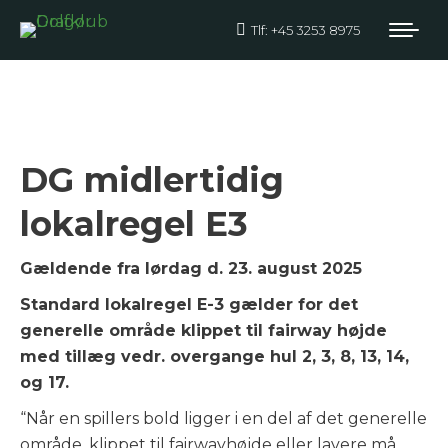
Tlf: +45 3253 8975
LEJEFORBEDRING er
TILBAGE
DG midlertidig
lokalregel E3
Gældende fra lørdag d. 23. august 2025
Standard lokalregel E-3 gælder for det
generelle område klippet til fairway højde
med tillæg vedr. overgange hul 2, 3, 8, 13, 14,
og 17.
“Når en spillers bold ligger i en del af det generelle
område, klippet til fairwayhøjde eller lavere må