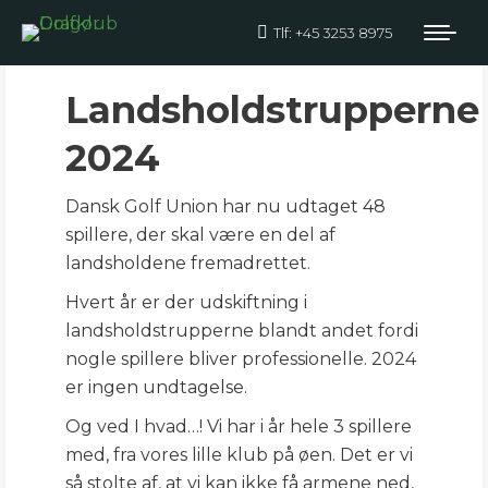
Tlf: +45 3253 8975
LANDHOLDET 2024
Landsholdstrupperne
2024
Dansk Golf Union har nu udtaget 48
spillere, der skal være en del af
landsholdene fremadrettet.
Hvert år er der udskiftning i
landsholdstrupperne blandt andet fordi
nogle spillere bliver professionelle. 2024
er ingen undtagelse.
Og ved I hvad…! Vi har i år hele 3 spillere
med, fra vores lille klub på øen. Det er vi
så stolte af, at vi kan ikke få armene ned,