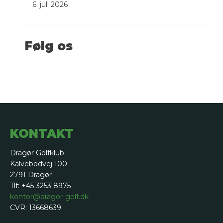
6. juli 2026
Følg os
KONTAKT
Dragør Golfklub
Kalvebodvej 100
2791 Dragør
Tlf: +45 3253 8975
kontor@dragor-golf.dk
CVR: 13668639