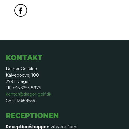
KONTAKT
Dragør Golfklub
Kalvebodvej 100
2791 Dragør
Tlf: +45 3253 8975
kontor@dragor-golf.dk
CVR: 13668639
RECEPTIONEN
Reception/shoppen
vil være åben: