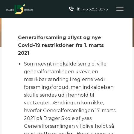
Tlf: +45 3253 8975
Generalforsamling
aflyst
Generalforsamling aflyst og nye
Covid-19 restriktioner fra 1. marts
2021
Som nævnt i indkaldelsen g.d. ville
generalforsamlingen kræve en
mærkbar ændring i reglerne vedr.
forsamlingsforbud, men indkaldelsen
skulle sendes ud i henhold til
vedtægter. Ændringen kom ikke,
hvorfor Generalforsamlingen 17. marts
2021 på Dragør Skole aflyses.
Generalforsamlingen vil blive holdt så
snart dette er muligt. Beretninger og