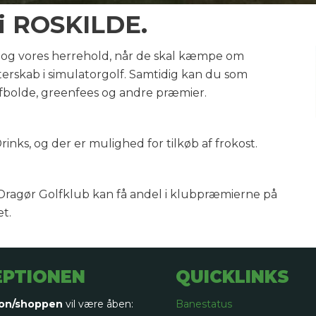
i ROSKILDE.
5 og vores herrehold, når de skal kæmpe om
erskab i simulatorgolf. Samtidig kan du som
fbolde, greenfees og andre præmier.
Drinks, og der er mulighed for tilkøb af frokost.
t Dragør Golfklub kan få andel i klubpræmierne på
et.
EPTIONEN
QUICKLINKS
on/shoppen
vil være åben:
Banestatus