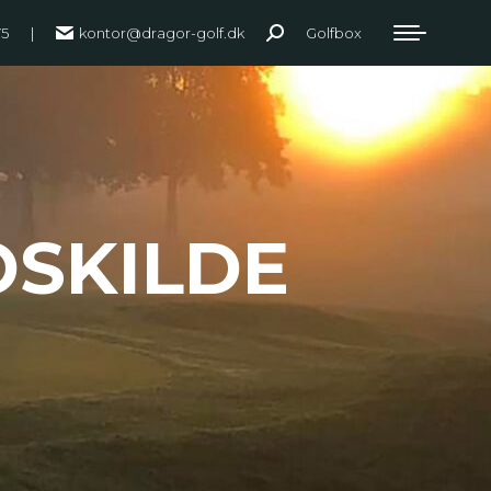
75
|
kontor@dragor-golf.dk
Golfbox
Search:
OSKILDE