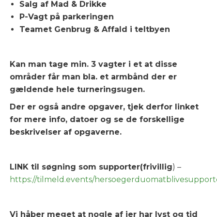
Salg af Mad & Drikke
P-Vagt på parkeringen
Teamet Genbrug & Affald i teltbyen
Kan man tage min. 3 vagter i et at disse
områder får man bla. et armbånd der er
gældende hele turneringsugen.
Der er også andre opgaver, tjek derfor linket
for mere info, datoer og se de forskellige
beskrivelser af opgaverne.
LINK til søgning som supporter(frivillig
) –
https://tilmeld.events/hersoegerduomatblivesupport
Vi håber meget at nogle af jer har lyst og tid