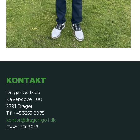
KONTAKT
Dragør Golfklub
Kalvebodvej 100
2791 Dragør
Tlf: +45 3253 8975
kontor@dragor-golf.dk
CVR: 13668639