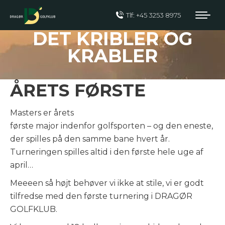
Tlf: +45 3253 8975
DET KRIBLER OG
KRABLER
ÅRETS FØRSTE
Masters er årets
første major indenfor golfsporten – og den eneste,
der spilles på den samme bane hvert år.
Turneringen spilles altid i den første hele uge af
april…
Meeeen så højt behøver vi ikke at stile, vi er godt
tilfredse med den første turnering i DRAGØR
GOLFKLUB.