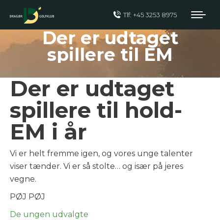
Tlf: +45 3253 8975
Der er udtaget
spillere til EM
Der er udtaget
spillere til hold-
EM i år
Vi er helt fremme igen, og vores unge talenter
viser tænder. Vi er så stolte… og især på jeres
vegne.
PØJ PØJ
De ungen udvalgte