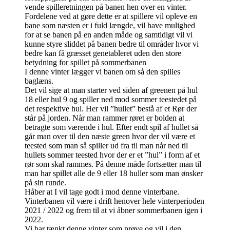
vende spilleretningen på banen hen over en vinter.
Fordelene ved at gøre dette er at spillere vil opleve en
bane som næsten er i fuld længde, vil have mulighed
for at se banen på en anden måde og samtidigt vil vi
kunne styre sliddet på banen bedre til områder hvor vi
bedre kan få græsset genetableret uden den store
betydning for spillet på sommerbanen
I denne vinter lægger vi banen om så den spilles
baglæns.
Det vil sige at man starter ved siden af greenen på hul
18 eller hul 9 og spiller ned mod sommer teestedet på
det respektive hul. Her vil ”hullet” bestå af et Rør der
står på jorden. Når man rammer røret er bolden at
betragte som værende i hul. Efter endt spil af hullet så
går man over til den næste green hvor der vil være et
teested som man så spiller ud fra til man når ned til
hullets sommer teested hvor der er et ”hul” i form af et
rør som skal rammes. På denne måde fortsætter man til
man har spillet alle de 9 eller 18 huller som man ønsker
på sin runde.
Håber at I vil tage godt i mod denne vinterbane.
Vinterbanen vil være i drift henover hele vinterperioden
2021 / 2022 og frem til at vi åbner sommerbanen igen i
2022.
Vi har tænkt denne vinter som prøve og vil i den