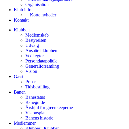
Organisation
Klub info
Korte nyheder
Kontakt
Klubben
Medlemskab
Bestyrelsen
Udvalg
Ansatte i klubben
Vedtægter
Persondatapolitik
Generalforsamling
Vision
Gæst
Priser
Tidsbestilling
Banen
Banestatus
Baneguide
Årshjul for greenkeeperne
Visionsplan
Banens historie
Medlemmer
Klubber i Klubben