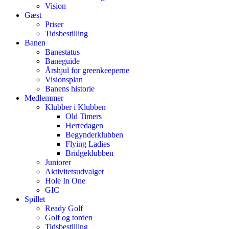
Vision
Gæst
Priser
Tidsbestilling
Banen
Banestatus
Baneguide
Årshjul for greenkeeperne
Visionsplan
Banens historie
Medlemmer
Klubber i Klubben
Old Timers
Herredagen
Begynderklubben
Flying Ladies
Bridgeklubben
Juniorer
Aktivitetsudvalget
Hole In One
GIC
Spillet
Ready Golf
Golf og torden
Tidsbestilling