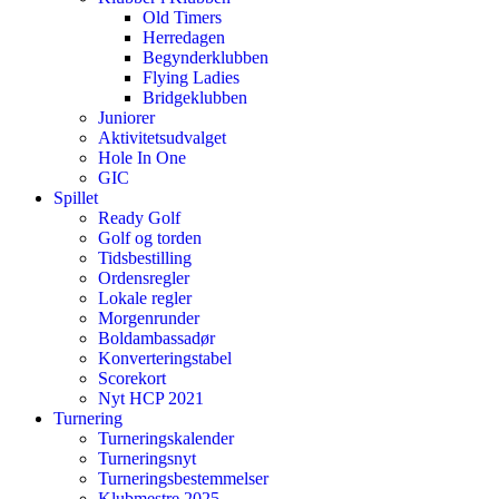
Old Timers
Herredagen
Begynderklubben
Flying Ladies
Bridgeklubben
Juniorer
Aktivitetsudvalget
Hole In One
GIC
Spillet
Ready Golf
Golf og torden
Tidsbestilling
Ordensregler
Lokale regler
Morgenrunder
Boldambassadør
Konverteringstabel
Scorekort
Nyt HCP 2021
Turnering
Turneringskalender
Turneringsnyt
Turneringsbestemmelser
Klubmestre 2025