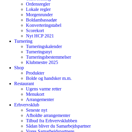
Ordensregler
Lokale regler
Morgenrunder
Boldambassadør
Konverteringstabel
Scorekort
Nyt HCP 2021
Turnering
Turneringskalender
Turneringsnyt
Turneringsbestemmelser
Klubmestre 2025
Shop
Produkter
Bolde og handsker m.m.
Restaurant
Ugens varme retter
Menukort
Arrangementer
Erhvervsklub
Seneste nyt
Afholdte arrangementer
Tilbud fra Erhvervsklubben
Sådan bliver du Samarbejdspartner
Vores Samarbejdspartnere