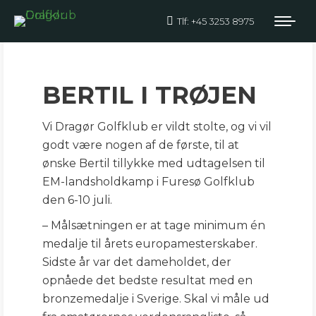
Tlf: +45 3253 8975
Bertil skal i
landholdstrøjen
BERTIL I TRØJEN
Vi Dragør Golfklub er vildt stolte, og vi vil
godt være nogen af de første, til at
ønske Bertil tillykke med udtagelsen til
EM-landsholdkamp i Furesø Golfklub
den 6-10 juli.
– Målsætningen er at tage minimum én
medalje til årets europamesterskaber.
Sidste år var det dameholdet, der
opnåede det bedste resultat med en
bronzemedalje i Sverige. Skal vi måle ud