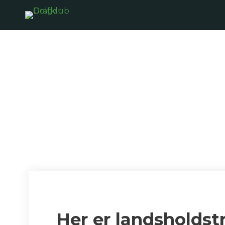
Bertil er p
Her er landsholdst