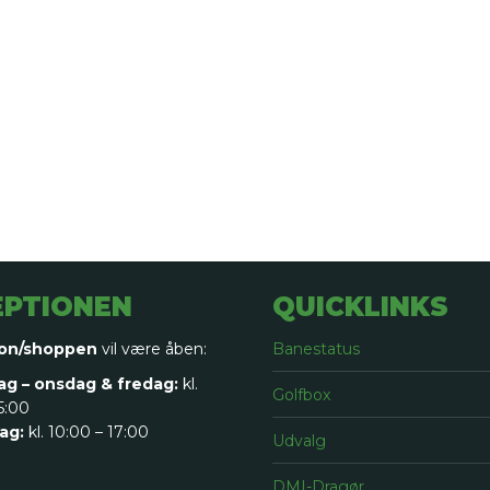
EPTIONEN
QUICKLINKS
on/shoppen
vil være åben:
Banestatus
g – onsdag & fredag:
kl.
Golfbox
5:00
ag:
kl. 10:00 – 17:00
Udvalg
DMI-Dragør