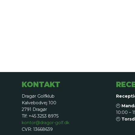
KONTAKT
REC
Dragør Golfklub
Recepti
Kalvebodvej 100
🕙
Manda
2791 Dragør
10:00 – 1
Tlf: +45 3253 8975
🕙
Torsd
kontor@dragor-golf.dk
CVR: 13668639