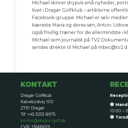
Michael skriver drypvis små nyheder, po
livet i Dragør Golfklub – artiklerne offe
Facebook-gruppe. Michael er selv medlem
kæreste Maria og deres søn, Anton. Udove
også frivillig træner for de allermindste 
Michael som journalist på TV2 Dokumentar.
sendes direkte til Michael på mbec@tv2.dk
KONTAKT
REC
Dragør Golfklub
Recepti
Kalvebodvej 100
Manda
2791 Dragør
10:00 – 1
Tlf: +45 3253 8975
Torsd
kontor@dragor-golf.dk
CVR: 13668639