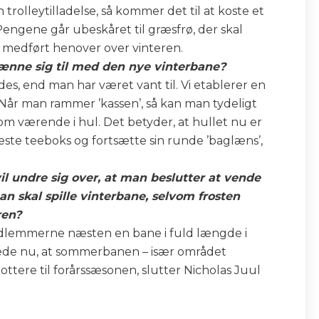
trolleytilladelse, så kommer det til at koste et
engene går ubeskåret til græsfrø, der skal
 medført henover over vinteren.
nne sig til med den nye vinterbane?
es, end man har været vant til. Vi etablerer en
. Når man rammer ’kassen’, så kan man tydeligt
om værende i hul. Det betyder, at hullet nu er
næste teeboks og fortsætte sin runde ’baglæns’,
 undre sig over, at man beslutter at vende
n skal spille vinterbane, selvom frosten
ren?
medlemmerne næsten en bane i fuld længde i
erede nu, at sommerbanen – især området
ottere til forårssæsonen, slutter Nicholas Juul