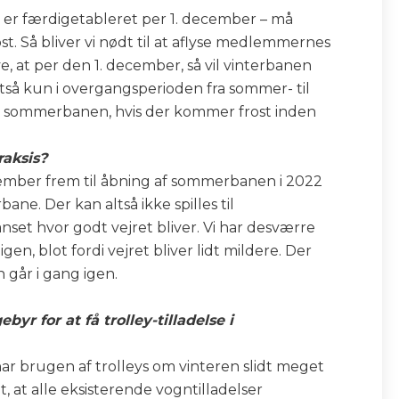
en er færdigetableret per 1. december – må
. Så bliver vi nødt til at aflyse medlemmernes
, at per den 1. december, så vil vinterbanen
altså kun i overgangsperioden fra sommer- til
ukke sommerbanen, hvis der kommer frost inden
raksis?
ecember frem til åbning af sommerbanen i 2022
ne. Der kan altså ikke spilles til
et hvor godt vejret bliver. Vi har desværre
en, blot fordi vejret bliver lidt mildere. Der
går i gang igen.
byr for at få trolley-tilladelse i
 har brugen af trolleys om vinteren slidt meget
, at alle eksisterende vogntilladelser