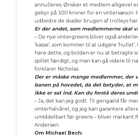
annulleres. Ønsker et medlem alligevel en 
gebyr på 300 kroner for en vintersæson. P
udbedre de skader brugen af trolleys har
Er der andet, som medlemmerne skal væ
– De nye vintergreens bliver også anderled
’kasse’, som kommer til at udgøre ’hullet’
høre dette, og bolden er nu at betragte s
spillet færdigt, og man kan gå videre til 
forklarer Nicholas.
Der er måske mange medlemmer, der vil
banen på hovedet, da det betyder, at ma
ikke er sat ind. Kan du forstå deres und
– Ja, det kan jeg godt. Til gengæld får 
vinterhalvåret, og jeg kan garantere all
umiddelbart før greens – bliver markant fl
Andersen.
Om Michael Bech: