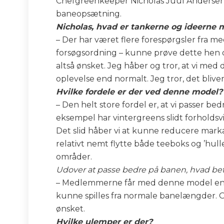
Chefgreenkeeper Nicholas Juul Andersen
baneopsætning.
Nicholas, hvad er tankerne og ideerne 
– Der har været flere forespørgsler fra m
forsøgsordning – kunne prøve dette hen 
altså ønsket. Jeg håber og tror, at vi med
oplevelse end normalt. Jeg tror, det blive
Hvilke fordele er der ved denne model?
– Den helt store fordel er, at vi passer b
eksempel har vintergreens slidt forholds
Det slid håber vi at kunne reducere mark
relativt nemt flytte både teeboks og ’hullet
områder.
Udover at passe bedre på banen, hvad bety
– Medlemmerne får med denne model en m
kunne spilles fra normale banelængder.
ønsket.
Hvilke ulemper er der?