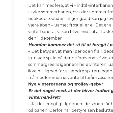
Det kan medføre, at vi – indtil vinterban
lukke sommerbanen, hvis der kommer frost
bookede teetider. Til gengæld kan jeg love
være åben – uanset frost eller ej. Det er 
vinterbane, at vi kan blive nødt til at l
den 1. december.
Hvordan kommer det så til at foregå i p
– Det betyder, at man i perioden fra 1. d
kun kan spille på denne ’omvendte’ vinterba
sommergreens igennem hele vinteren, uans
ikke mulighed for at ændre spilretningen ig
må medlemmerne vente til forårssæsonen 
Nye vintergreens og trolley-gebyr
Er det noget med, at der bliver indført ge
vinterhalvåret?
– Ja, det er rigtigt. Igennem de senere år
på banen. Derfor har bestyrelsen besluttet