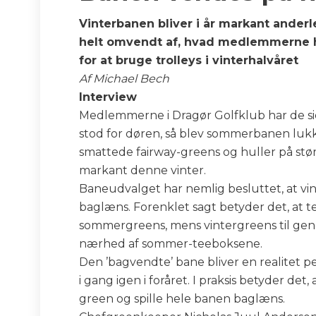
Vinterbanen bliver i år markant ander
helt omvendt af, hvad medlemmerne ha
for at bruge trolleys i vinterhalvåret
Af Michael Bech
Interview
Medlemmerne i Dragør Golfklub har de sids
stod for døren, så blev sommerbanen lukk
smattede fairway-greens og huller på s
markant denne vinter.
Baneudvalget har nemlig besluttet, at vin
baglæns. Forenklet sagt betyder det, at te
sommergreens, mens vintergreens til gen
nærhed af sommer-teeboksene.
Den ’bagvendte’ bane bliver en realitet p
i gang igen i foråret. I praksis betyder det,
green og spille hele banen baglæns.