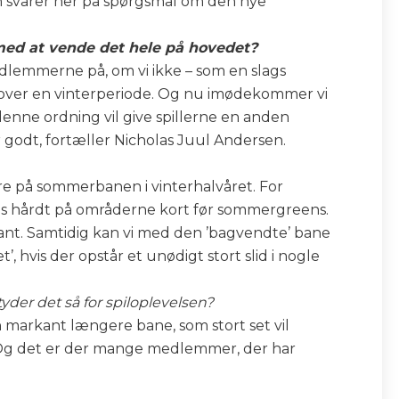
 svarer her på spørgsmål om den nye
med at vende det hele på hovedet?
edlemmerne på, om vi ikke – som en slags
over en vinterperiode. Og nu imødekommer vi
 denne ordning vil give spillerne en anden
r godt, fortæller Nicholas Juul Andersen.
edre på sommerbanen i vinterhalvåret. For
vis hårdt på områderne kort før sommergreens.
ant. Samtidig kan vi med den ’bagvendte’ bane
’, hvis der opstår et unødigt stort slid i nogle
der det så for spiloplevelsen?
arkant længere bane, som stort set vil
 Og det er der mange medlemmer, der har