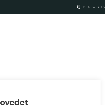
Tlf: +45 3253 89
NDES på HOV
hovedet