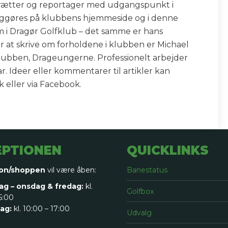
rtrætter og reportager med udgangspunkt i
ntliggøres på klubbens hjemmeside og i denne
 i Dragør Golfklub – det samme er hans
r at skrive om forholdene i klubben er Michael
i klubben, Drageungerne. Professionelt arbejder
 Ideer eller kommentarer til artikler kan
 eller via Facebook.
EPTIONEN
QUICKLINKS
on/shoppen
vil være åben:
Banestatus
g – onsdag & fredag:
kl.
Golfbox
5:00
ag:
kl. 10:00 – 17:00
Udvalg