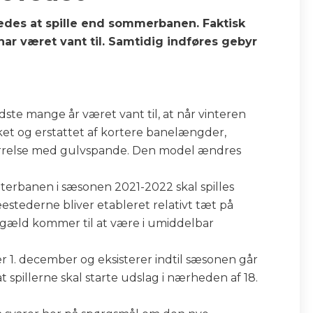
ledes at spille end sommerbanen. Faktisk
r været vant til. Samtidig indføres gebyr
te mange år været vant til, at når vinteren
et og erstattet af kortere banelængder,
tørrelse med gulvspande. Den model ændres
terbanen i sæsonen 2021-2022 skal spilles
estederne bliver etableret relativt tæt på
gæld kommer til at være i umiddelbar
er 1. december og eksisterer indtil sæsonen går
 at spillerne skal starte udslag i nærheden af 18.