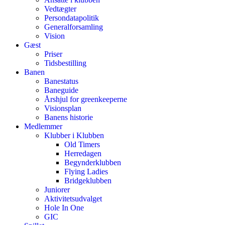
Vedtægter
Persondatapolitik
Generalforsamling
Vision
Gæst
Priser
Tidsbestilling
Banen
Banestatus
Baneguide
Årshjul for greenkeeperne
Visionsplan
Banens historie
Medlemmer
Klubber i Klubben
Old Timers
Herredagen
Begynderklubben
Flying Ladies
Bridgeklubben
Juniorer
Aktivitetsudvalget
Hole In One
GIC