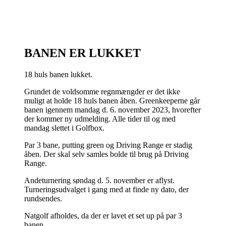
Top menu
BANEN ER LUKKET
BANEN ER LUKKET
18 huls banen lukket.
Grundet de voldsomme regnmængder er det ikke
muligt at holde 18 huls banen åben. Greenkeeperne går
banen igennem mandag d. 6. november 2023, hvorefter
der kommer ny udmelding. Alle tider til og med
mandag slettet i Golfbox.
Par 3 bane, putting green og Driving Range er stadig
åben. Der skal selv samles bolde til brug på Driving
Range.
Andeturnering søndag d. 5. november er aflyst.
Turneringsudvalget i gang med at finde ny dato, der
rundsendes.
Natgolf afholdes, da der er lavet et set up på par 3
banen.