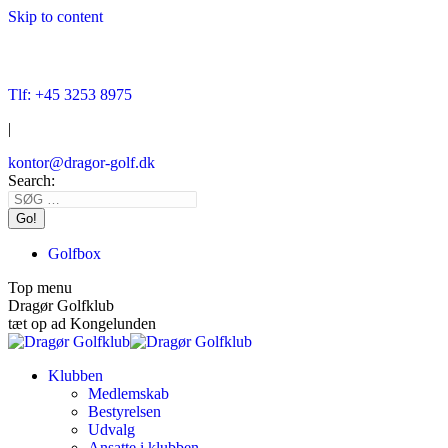
Skip to content
Tlf: +45 3253 8975
|
kontor@dragor-golf.dk
Search:
Golfbox
Top menu
Dragør Golfklub
tæt op ad Kongelunden
Klubben
Medlemskab
Bestyrelsen
Udvalg
Ansatte i klubben