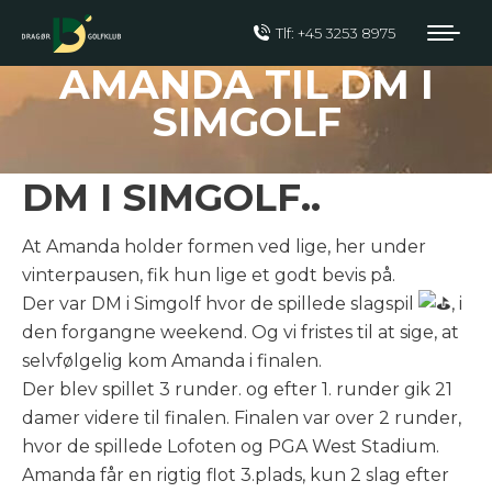
Tlf: +45 3253 8975
AMANDA TIL DM I
SIMGOLF
DM I SIMGOLF..
At Amanda holder formen ved lige, her under
vinterpausen, fik hun lige et godt bevis på.
Der var DM i Simgolf hvor de spillede slagspil
, i
den forgangne weekend. Og vi fristes til at sige, at
selvfølgelig kom Amanda i finalen.
Der blev spillet 3 runder. og efter 1. runder gik 21
damer videre til finalen. Finalen var over 2 runder,
hvor de spillede Lofoten og PGA West Stadium.
Amanda får en rigtig flot 3.plads, kun 2 slag efter