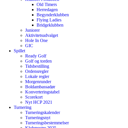
Old Timers
Herredagen
Begynderklubben
Flying Ladies
Bridgeklubben
Juniorer
Aktivitetsudvalget
Hole In One
GIC
Spillet
Ready Golf
Golf og torden
Tidsbestilling
Ordensregler
Lokale regler
Morgenrunder
Boldambassadør
Konverteringstabel
Scorekort
Nyt HCP 2021
Turnering
Turneringskalender
Turneringsnyt
Turneringsbestemmelser
Klubmestre 2025