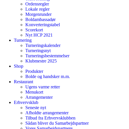
Ordensregler
Lokale regler
Morgenrunder
Boldambassadør
Konverteringstabel
Scorekort
Nyt HCP 2021
Turnering
Turneringskalender
Turneringsnyt
Turneringsbestemmelser
Klubmestre 2025
Shop
Produkter
Bolde og handsker m.m.
Restaurant
Ugens varme retter
Menukort
Arrangementer
Erhvervsklub
Seneste nyt
Afholdte arrangementer
Tilbud fra Erhvervsklubben
Sådan bliver du Samarbejdspartner
Vores Samarbejdspartnere