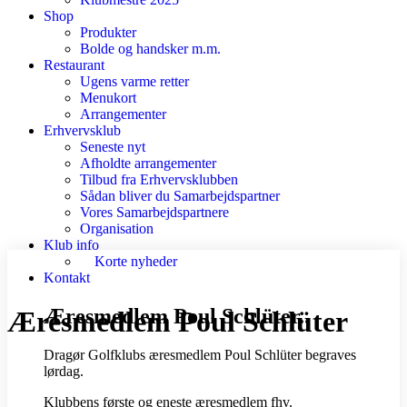
Shop
Produkter
Bolde og handsker m.m.
Restaurant
Ugens varme retter
Menukort
Arrangementer
Erhvervsklub
Seneste nyt
Afholdte arrangementer
Tilbud fra Erhvervsklubben
Sådan bliver du Samarbejdspartner
Vores Samarbejdspartnere
Organisation
Klub info
Korte nyheder
Kontakt
Æresmedlem Poul Schlüter..
Æresmedlem Poul Schlüter
Dragør Golfklubs æresmedlem Poul Schlüter begraves
lørdag.
Klubbens første og eneste æresmedlem fhv.