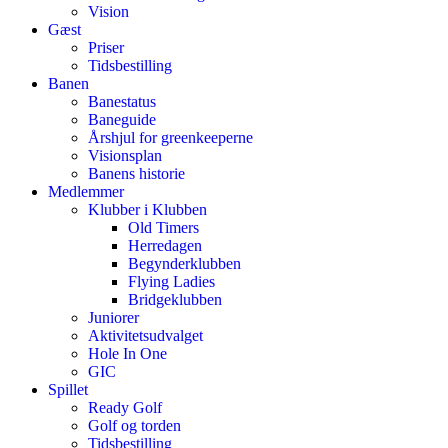
Vision
Gæst
Priser
Tidsbestilling
Banen
Banestatus
Baneguide
Årshjul for greenkeeperne
Visionsplan
Banens historie
Medlemmer
Klubber i Klubben
Old Timers
Herredagen
Begynderklubben
Flying Ladies
Bridgeklubben
Juniorer
Aktivitetsudvalget
Hole In One
GIC
Spillet
Ready Golf
Golf og torden
Tidsbestilling