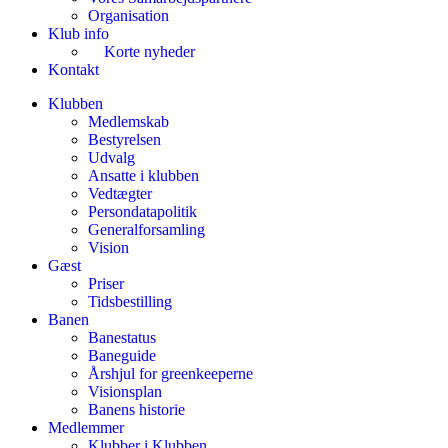
Organisation
Klub info
Korte nyheder
Kontakt
Klubben
Medlemskab
Bestyrelsen
Udvalg
Ansatte i klubben
Vedtægter
Persondatapolitik
Generalforsamling
Vision
Gæst
Priser
Tidsbestilling
Banen
Banestatus
Baneguide
Årshjul for greenkeeperne
Visionsplan
Banens historie
Medlemmer
Klubber i Klubben