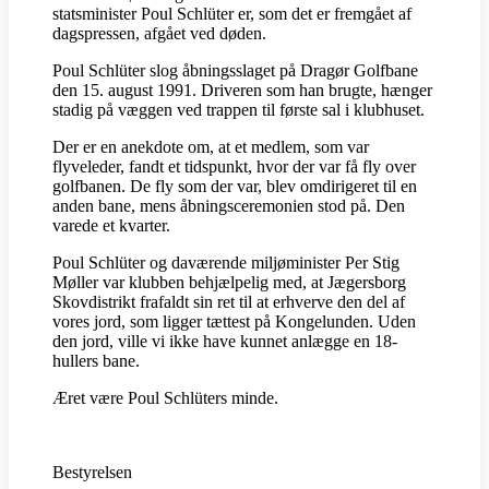
statsminister Poul Schlüter er, som det er fremgået af
dagspressen, afgået ved døden.
Poul Schlüter slog åbningsslaget på Dragør Golfbane
den 15. august 1991. Driveren som han brugte, hænger
stadig på væggen ved trappen til første sal i klubhuset.
Der er en anekdote om, at et medlem, som var
flyveleder, fandt et tidspunkt, hvor der var få fly over
golfbanen. De fly som der var, blev omdirigeret til en
anden bane, mens åbningsceremonien stod på. Den
varede et kvarter.
Poul Schlüter og daværende miljøminister Per Stig
Møller var klubben behjælpelig med, at Jægersborg
Skovdistrikt frafaldt sin ret til at erhverve den del af
vores jord, som ligger tættest på Kongelunden. Uden
den jord, ville vi ikke have kunnet anlægge en 18-
hullers bane.
Æret være Poul Schlüters minde.
Bestyrelsen