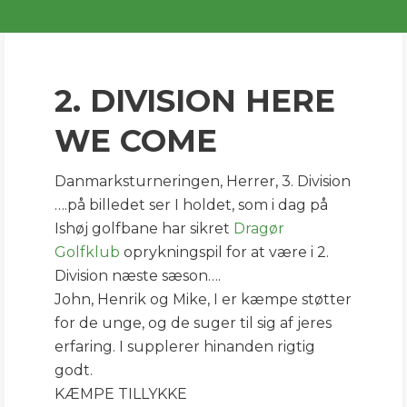
2. DIVISION here we
COMEEEEE
2. DIVISION HERE
WE COME
Danmarksturneringen, Herrer, 3. Division
….på billedet ser I holdet, som i dag på
Ishøj golfbane har sikret
Dragør
Golfklub
oprykningspil for at være i 2.
Division næste sæson….
John, Henrik og Mike, I er kæmpe støtter
for de unge, og de suger til sig af jeres
erfaring. I supplerer hinanden rigtig
godt.
KÆMPE TILLYKKE