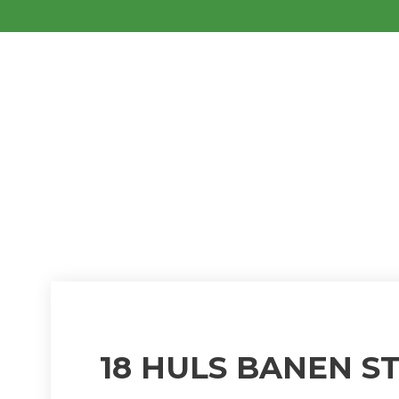
18 HULS B
LUKKET
18 HULS BANEN S