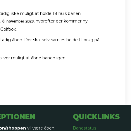
ig ikke muligt at holde 18 huls banen
, hvorefter der kommer ny
. 8. november
2023
 Golfbox.
adig åben. Der skal selv samles bolde til brug på
bliver muligt at åbne banen igen.
EPTIONEN
QUICKLINKS
on/shoppen
vil være åben:
Banestatus