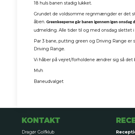
18 huls banen stadig lukket.
Grundet de voldsomme regnmængder er det stad
åben.
Greenkeeperne går banen igennem igen onsdag d
udmelding. Alle tider til og med onsdag slettet i
Par 3 bane, putting green og Driving Range er st
Driving Range.
Vi håber på vejret/forholdene ændrer sig så det 
Mvh
Baneudvalget
KONTAKT
REC
Dragør Golfklub
Recepti